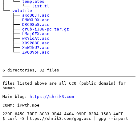
│ └──
templates
│ └──
list.tl
└──
volatile
├──
aKdUQJT.asc
├──
DMWXL9X.asc
├──
DRC98uS.asc
├──
grub-i386-pc.tar.gz
├──
LMaj0EX.asc
├──
wKYioAt.asc
├──
X09P88E.asc
├──
XmWJkU7.asc
└──
ZvOOVoF.asc
6 directories, 32 files
files listed above are all CC0 (public domain) for
human.
Main blog:
https://shrik3.com
COMM: i@wth.moe
220F 6A50 7BEF 8C33 3B4A 4404 99DE B3B4 1583 4AEF
