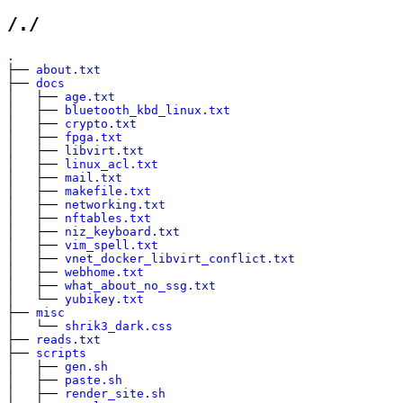
/./
.
├──
about.txt
├──
docs
│ ├──
age.txt
│ ├──
bluetooth_kbd_linux.txt
│ ├──
crypto.txt
│ ├──
fpga.txt
│ ├──
libvirt.txt
│ ├──
linux_acl.txt
│ ├──
mail.txt
│ ├──
makefile.txt
│ ├──
networking.txt
│ ├──
nftables.txt
│ ├──
niz_keyboard.txt
│ ├──
vim_spell.txt
│ ├──
vnet_docker_libvirt_conflict.txt
│ ├──
webhome.txt
│ ├──
what_about_no_ssg.txt
│ └──
yubikey.txt
├──
misc
│ └──
shrik3_dark.css
├──
reads.txt
├──
scripts
│ ├──
gen.sh
│ ├──
paste.sh
│ ├──
render_site.sh